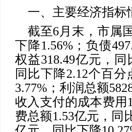
一、主要经济指标
截至
6
月末，市属
下降
1.56%
；负债
497
权益
318.49
亿元，同
同比下降
2.12
个百分
3.77%
；利润总额
582
收入支付的成本费用
费总额
1.53
亿元，同
亿元，同比下降
10.2