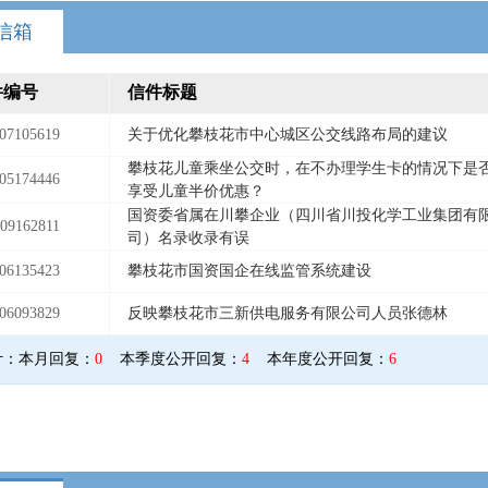
信箱
件编号
信件标题
07105619
关于优化攀枝花市中心城区公交线路布局的建议
攀枝花儿童乘坐公交时，在不办理学生卡的情况下是
05174446
享受儿童半价优惠？
国资委省属在川攀企业（四川省川投化学工业集团有
09162811
司）名录收录有误
06135423
攀枝花市国资国企在线监管系统建设
06093829
反映攀枝花市三新供电服务有限公司人员张德林
计：
本月回复：
0
本季度公开回复：
4
本年度公开回复：
6