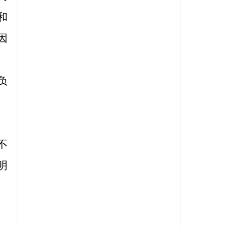
和
因
负
。
不
明
、