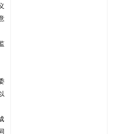
义
意
监
委
以
成
同