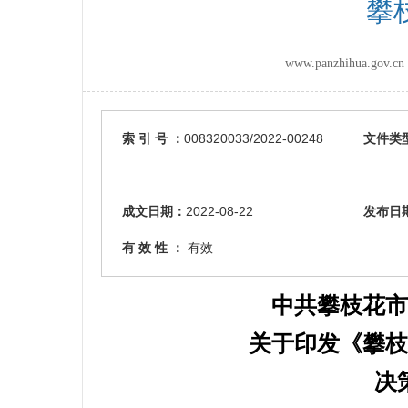
攀
www.panzhihua.g
索 引 号 ：
008320033/2022-00248
文件类
成文日期：
2022-08-22
发布日
有 效 性 ：
有效
中共攀枝花市
关于印发《攀枝
决