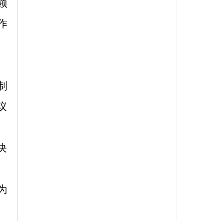
领
作
制
议
决
为