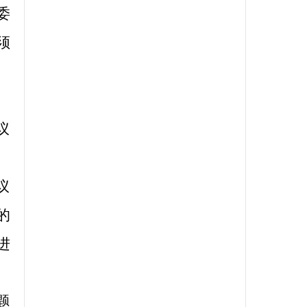
委
须
议
议
的
进
题