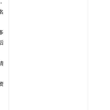
，
名
多
后
情
资