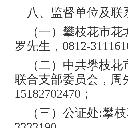
八
、监督单位
及
联
（一）
攀枝花市花
罗先生，
0812-311161
（二）
中共攀枝花
联合支部委员会
，
周
15182702470
；
（三）
公证处
:攀
3333190
。