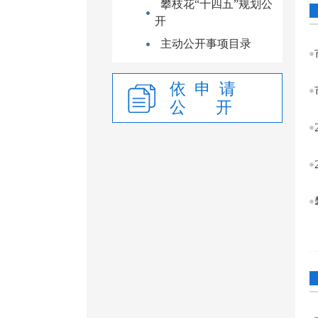
攀枝花“十四五”规划公
开
主动公开事项目录
依 申 请
公 开